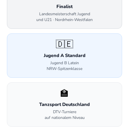
Finalist
Darren
Landesmeisterschaft Jugend
und U21 · Nordrhein-Westfalen
Finalist Landesmeisterschaft Jugend und U21
Nordrhein-Westfalen – trainiert und
ausgebildet bei Tanzwelt Ratingen.
🇩🇪
Jugend A Standard
Jugend B Latein
NRW-Spitzenklasse
🏫
Tanzsport Deutschland
DTV-Turniere
auf nationalem Niveau