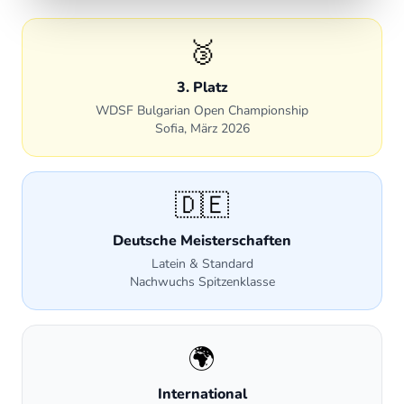
STANDARD & LATEIN · JUNIOREN
🥉
Robin Quattelbaum &
3. Platz
Nicole
WDSF Bulgarian Open Championship
Sofia, März 2026
Ausgebildet und trainiert bei Tanzwelt
Ratingen. International erfolgreich in Standard
und Latein – WDSF-Turniere in Wien,
🇩🇪
Breslau, Frankfurt, Stuttgart, Sofia u. a.
Deutsche Meisterschaften
Latein & Standard
Nachwuchs Spitzenklasse
🌍
International